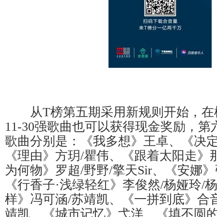
从T榜第五期采用新规则开始，在
11-30强歌曲也可以获得现金奖励，第
歌曲分别是：《我多想》王卓、《决定
《理由》方玥/瞿伟、《跟着太阳走》
为何物》罗超/野野/擎天Sir、《安娜
《行香子·浅绿轻红》李俊然/杨娅玲/
样》冯可涵/苏靖凯、《一拼到底》合音
靖凯、《城市记忆》弋洋、《填不圆的