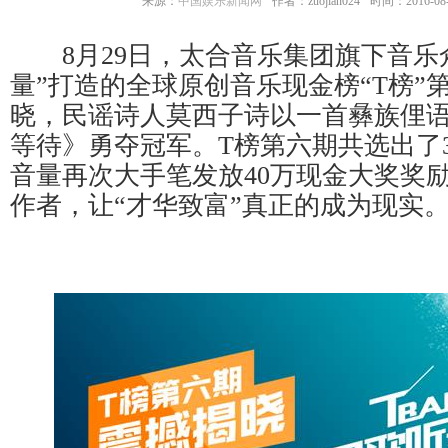
来源：
中国娱乐新闻网
作者：zuojian024
时间：2016-08-3
8月29日，太合音乐集团旗下音乐众
量”打造的全球原创音乐现金榜“T榜”
晓，民谣诗人莫西子诗以一首彝族俚
等待》勇夺冠军。T榜第六期共选出了
音量再次大手笔发放40万现金大奖奖励
作者，让“才华致富”真正的成为现实