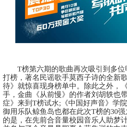
T榜第六期的歌曲再次吸引到多位
打榜，著名民谣歌手莫西子诗的全新
待》就惊喜现身榜单中。除此之外，
手，金曲《从前慢》的作者刘胡轶也
症》来到T榜试水;《中国好声音》学
御用乐队鲸鱼岛也都在此次T榜的30
的是，在先前合音量校园音乐人助梦