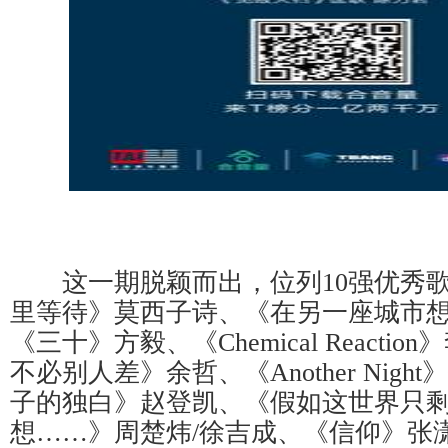
这一期脱颖而出，位列10强优秀歌
里等待》莫西子诗、《在另一座城市
《三十》方毅、《Chemical Reacti
不必别人差》余哲、《Another Nig
子的独白》赵登凯、《假如这世界只
想……》周楚炜/徐吉成、《信仰》张