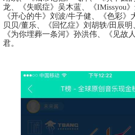
龙、《失眠症》吴木蓝、《IMissyo
《开心的牛》刘波/牛子健、《色彩》
贝贝/董乐、《回忆症》刘胡轶/田辰
《为你埋葬一条河》孙洪伟、《见故人
君。