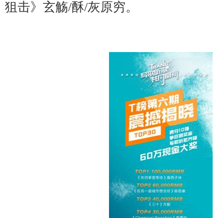
狙击》玄觞/酥/灰原穷。